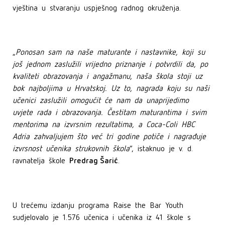
vještina u stvaranju uspješnog radnog okruženja.
„
Ponosan sam na naše maturante i nastavnike, koji su
još jednom zaslužili vrijedno priznanje i potvrdili da, po
kvaliteti obrazovanja i angažmanu, naša škola stoji uz
bok najboljima u Hrvatskoj. Uz to, nagrada koju su naši
učenici zaslužili omogućit će nam da unaprijedimo
uvjete rada i obrazovanja. Čestitam maturantima i svim
mentorima na izvrsnim rezultatima, a Coca-Coli HBC
Adria zahvaljujem što već tri godine potiče i nagrađuje
izvrsnost učenika strukovnih škola
“, istaknuo je v. d.
Predrag Šarić
ravnatelja škole
.
U trećemu izdanju programa Raise the Bar Youth
sudjelovalo je 1.576 učenica i učenika iz 41 škole s