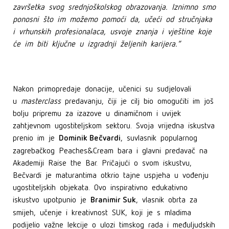
završetka svog srednjoškolskog obrazovanja. Iznimno smo
ponosni što im možemo pomoći da, učeći od stručnjaka
i vrhunskih profesionalaca, usvoje znanja i vještine koje
će im biti ključne u izgradnji željenih karijera.“
Nakon primopredaje donacije, učenici su sudjelovali
u
masterclass
predavanju, čiji je cilj bio omogućiti im još
bolju pripremu za izazove u dinamičnom i uvijek
zahtjevnom ugostiteljskom sektoru. Svoja vrijedna iskustva
Dominik Bečvardi
prenio im je
, suvlasnik popularnog
zagrebačkog Peaches&Cream bara i glavni predavač na
Akademiji Raise the Bar. Pričajući o svom iskustvu,
Bečvardi je maturantima otkrio tajne uspjeha u vođenju
ugostiteljskih objekata. Ovo inspirativno edukativno
Branimir Suk
iskustvo upotpunio je
, vlasnik obrta za
smijeh, učenje i kreativnost SUK, koji je s mladima
podijelio važne lekcije o ulozi timskog rada i međuljudskih