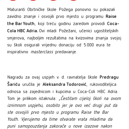
Maturanti Obrtničke škole Požega ponovno su pokazali
Raise
zavidno znanje i osvojili prvo mjesto u programu
the Bar Youth
Coca-
, koji treću godinu zaredom provodi
Cola HBC Adria.
Ovi mladi Požežani, učenici ugostiteljskih
smjerova, najboljim rezultatima na kvizovima znanja svojoj
su školi osigurali vrijednu donaciju od 5.000 eura te
inspirativno
masterclass
predavanje.
Predragu
Nagradu za ovaj uspjeh v. d. ravnatelja škole
Šariću
Aleksandra Todorović
uručila je
, rukovoditeljica
odnosa sa zajednicom i kupcima u Coca-Coli HBC Adria.
Tom je prilikom istaknula: „
Čestitam cijeloj školi na ovom
iznimnom uspjehu, osobito jer je ovo već drugi put da
ste osvojili prvo mjesto u programu Raise the Bar
Youth. Vjerujemo da time otvarate vrata mladima da
puni samopouzdanja zakorače u nove izazove nakon