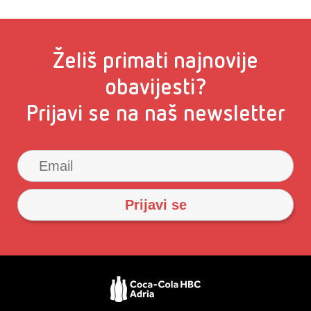
Želiš primati najnovije
obavijesti?
Prijavi se na naš newsletter