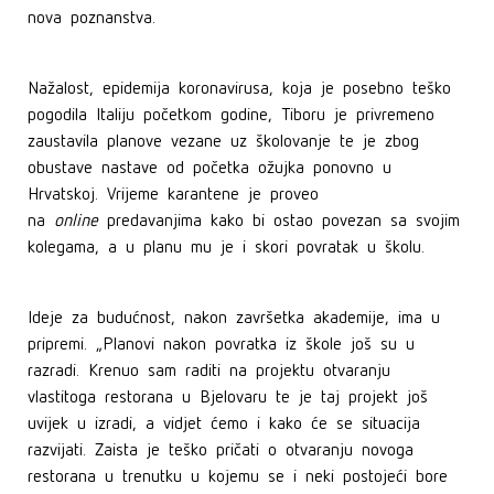
nova poznanstva.
Nažalost, epidemija koronavirusa, koja je posebno teško
pogodila Italiju početkom godine, Tiboru je privremeno
zaustavila planove vezane uz školovanje te je zbog
obustave nastave od početka ožujka ponovno u
Hrvatskoj. Vrijeme karantene je proveo
na
online
predavanjima kako bi ostao povezan sa svojim
kolegama, a u planu mu je i skori povratak u školu.
Ideje za budućnost, nakon završetka akademije, ima u
pripremi. „Planovi nakon povratka iz škole još su u
razradi. Krenuo sam raditi na projektu otvaranju
vlastitoga restorana u Bjelovaru te je taj projekt još
uvijek u izradi, a vidjet ćemo i kako će se situacija
razvijati. Zaista je teško pričati o otvaranju novoga
restorana u trenutku u kojemu se i neki postojeći bore