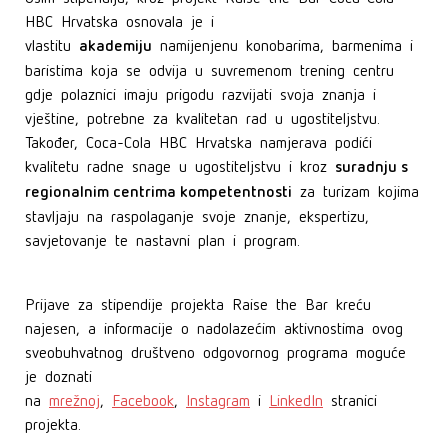
HBC Hrvatska osnovala je i
akademiju
vlastitu
namijenjenu konobarima, barmenima i
baristima koja se odvija u suvremenom trening centru
gdje polaznici imaju prigodu razvijati svoja znanja i
vještine, potrebne za kvalitetan rad u ugostiteljstvu.
Također, Coca-Cola HBC Hrvatska namjerava podići
suradnju s
kvalitetu radne snage u ugostiteljstvu i kroz
regionalnim centrima kompetentnosti
za turizam kojima
stavljaju na raspolaganje svoje znanje, ekspertizu,
savjetovanje te nastavni plan i program.
Prijave za stipendije projekta Raise the Bar kreću
najesen, a informacije o nadolazećim aktivnostima ovog
sveobuhvatnog društveno odgovornog programa moguće
je doznati
na
mrežnoj
,
Facebook
,
Instagram
i
LinkedIn
stranici
projekta.