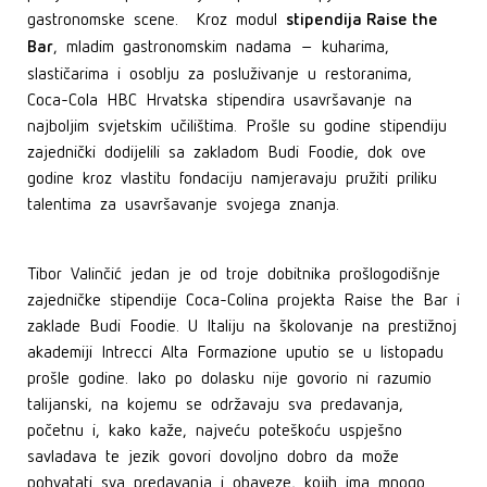
stipendija Raise the
gastronomske scene. Kroz modul
Bar
, mladim gastronomskim nadama – kuharima,
slastičarima i osoblju za posluživanje u restoranima,
Coca-Cola HBC Hrvatska stipendira usavršavanje na
najboljim svjetskim učilištima. Prošle su godine stipendiju
zajednički dodijelili sa zakladom Budi Foodie, dok ove
godine kroz vlastitu fondaciju namjeravaju pružiti priliku
talentima za usavršavanje svojega znanja.
Tibor Valinčić jedan je od troje dobitnika prošlogodišnje
zajedničke stipendije Coca-Colina projekta Raise the Bar i
zaklade Budi Foodie. U Italiju na školovanje na prestižnoj
akademiji Intrecci Alta Formazione uputio se u listopadu
prošle godine. Iako po dolasku nije govorio ni razumio
talijanski, na kojemu se održavaju sva predavanja,
početnu i, kako kaže, najveću poteškoću uspješno
savladava te jezik govori dovoljno dobro da može
pohvatati sva predavanja i obaveze, kojih ima mnogo.