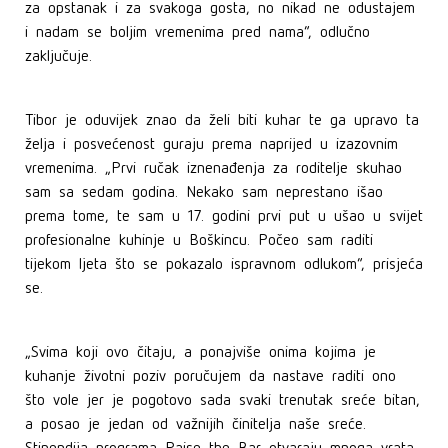
za opstanak i za svakoga gosta, no nikad ne odustajem
i nadam se boljim vremenima pred nama“, odlučno
zaključuje.
Tibor je oduvijek znao da želi biti kuhar te ga upravo ta
želja i posvećenost guraju prema naprijed u izazovnim
vremenima. „Prvi ručak iznenađenja za roditelje skuhao
sam sa sedam godina. Nekako sam neprestano išao
prema tome, te sam u 17. godini prvi put u ušao u svijet
profesionalne kuhinje u Boškincu. Počeo sam raditi
tijekom ljeta što se pokazalo ispravnom odlukom“, prisjeća
se.
„Svima koji ovo čitaju, a ponajviše onima kojima je
kuhanje životni poziv poručujem da nastave raditi ono
što vole jer je pogotovo sada svaki trenutak sreće bitan,
a posao je jedan od važnijih činitelja naše sreće.
Stipendija programa Raise the Bar otvaraju mnoga vrata