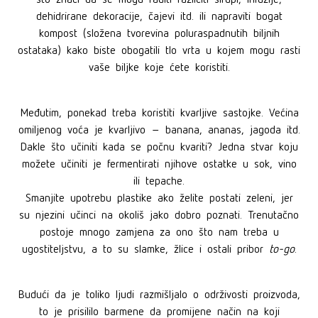
dehidrirane dekoracije, čajevi itd. ili napraviti bogat
kompost (složena tvorevina poluraspadnutih biljnih
ostataka) kako biste obogatili tlo vrta u kojem mogu rasti
vaše biljke koje ćete koristiti.
Međutim, ponekad treba koristiti kvarljive sastojke. Većina
omiljenog voća je kvarljivo – banana, ananas, jagoda itd.
Dakle što učiniti kada se počnu kvariti? Jedna stvar koju
možete učiniti je fermentirati njihove ostatke u sok, vino
ili tepache.
Smanjite upotrebu plastike ako želite postati zeleni, jer
su njezini učinci na okoliš jako dobro poznati. Trenutačno
postoje mnogo zamjena za ono što nam treba u
ugostiteljstvu, a to su slamke, žlice i ostali pribor
to-go
.
Budući da je toliko ljudi razmišljalo o održivosti proizvoda,
to je prisililo barmene da promijene način na koji