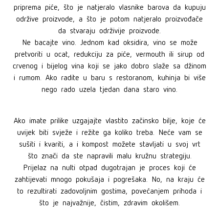
priprema piće, što je natjeralo vlasnike barova da kupuju
održive proizvode, a što je potom natjeralo proizvođače
da stvaraju održivije proizvode.
Ne bacajte vino. Jednom kad oksidira, vino se može
pretvoriti u ocat, redukciju za piće, vermouth ili sirup od
crvenog i bijelog vina koji se jako dobro slaže sa džinom
i rumom. Ako radite u baru s restoranom, kuhinja bi više
nego rado uzela tjedan dana staro vino.
Ako imate prilike uzgajajte vlastito začinsko bilje, koje će
uvijek biti svježe i režite ga koliko treba. Neće vam se
sušiti i kvariti, a i kompost možete stavljati u svoj vrt
što znači da ste napravili malu kružnu strategiju.
Prijelaz na nulti otpad dugotrajan je proces koji će
zahtijevati mnogo pokušaja i pogrešaka. No, na kraju će
to rezultirati zadovoljnim gostima, povećanjem prihoda i
što je najvažnije, čistim, zdravim okolišem.