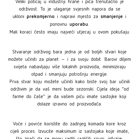
Veliki poticaj u industriji hrane i pića trenutačno je
održivost. To je ulaganje svjesnih napora da se
prekomjerno
smanjenje
ukloni
i napravi mjesto za
i
uporabu
ponovnu
.
Mali koraci često imaju najveći utjecaj u ovom pokušaju.
Stvaranje održivog bara jedna je od boljih stvari koje
možete učiniti za planet – i za svoju dobit. Barovi diljem
svijeta nabavljaju više lokalnih proizvoda, minimiziraju
otpad i smanjuju potrošnju energije.
Prva stvar koju možete učiniti kako biste svoj bar učinili
održivim je da vaš meni bude sezonski. Cijela ideja “od
farme do čaše“ je da vašem piću imate sastojke koji
dolaze izravno od proizvođača.
Voće i povrće koristite do zadnjeg komada kore kroz
cijeli proces. Izvucite maksimum iz sastojaka koje imate,
što znači da se mogu raditi različiti sirupi, infuzije,