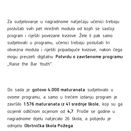
Za sudjelovanje u nagradnome natječaju učenici trebaju
poslušati svih pet mrežnih modula od kojih se sastoji
program i riješiti povezane kvizove. Žele li pak samo
sudjelovati u programu, učenici trebaju poslušati tri
obvezna modula i riješiti pripadajuće kvizove, nakon čega
Potvrdu o završenome programu
mogu preuzeti digitalnu
„Raise the Bar Youth“.
gotovo 4.000 maturanata
Do sada je
sudjelovalo u
ovome programu, a samo u trećem izdanju program je
1.576 maturanata iz 41 srednje škole
završilo
, koji su ga
4,7
ocijenili odličnom ocjenom od
. Prošle se godine u
nagradnome dijelu natjecalo 26 škola, a pobjedu je
Obrtnička škola Požega
odnijela
.