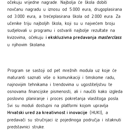
očekuju vrijedne nagrade. Najbolja će škola dobiti
novčanu nagradu u iznosu od 5.000 eura, drugoplasirana
od 3.000 eura, a trećeplasirana škola od 2.000 eura. Za
učenike triju najboljih škola, koji su u najvećem broju
sudjelovali u programu i ostvarili najbolje rezultate na
i ekskluzivna predavanja
masterclass
kvizovima, očekuju
u njihovim školama.
Program se sastoji od pet mrežnih modula uz koje će
maturanti saznati više o komunikaciji i timskome radu,
najnovijim tehnikama i trendovima u ugostiteljstvu te
osnovama financijske pismenosti, ali i naučiti kako izgleda
poslovno planiranje i proces pokretanja vlastitoga posla.
Svi su moduli dostupni na platformi kojom upravlja
Hrvatski ured za kreativnost i inovacije
(HUKI), a
predavači su stručnjaci iz pojedinoga područja i istaknuti
predstavnici struke.